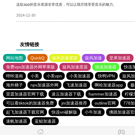
这款app的音乐资源非常优质，可以让我尽情享受音乐的魅力。
2024-12-30
友情链接
网站地图
QuickQ
旋风加速度器
旋风加速
坚果加速器
免费vps加速器外网苹果版
旋风加速度器
快连加速器
快连
哔咔漫画
小美
小美vpn
小美加速器
快鸭VPN
旋风加
海外梯子
npv加速器外网
飞速加速器
啊哈加速器app
极
雷霆加速器官网下载
速云加速器下载
hammer加速器
柠檬
可以看tiktok的加速器免费
jm加速器推荐
outline官网
778
起飞加速器下载官网
快连vn破解版
小牛加速
佛跳加速器官
速帆加速器
蓝鲸加速器