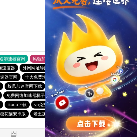
支持
[0]
反对
[0]
途加速器官网
风驰加速器
旋风加速器
加速度器
外网网址导航
软件中心
雷霆加速
狂飙加速器
加速器官网
十大免费海外加速神器
银河加速器ins免费永久
旋风加速官网下载
快鸭加速器下载官网安卓
免费网络加速器梯子
快鸭加速器app下载免费
veee加速器
ikuuu下载
vp免费加速
老王vnp新版
樱花猫安卓版
老王加速npv下载官网
挂梯子加速器