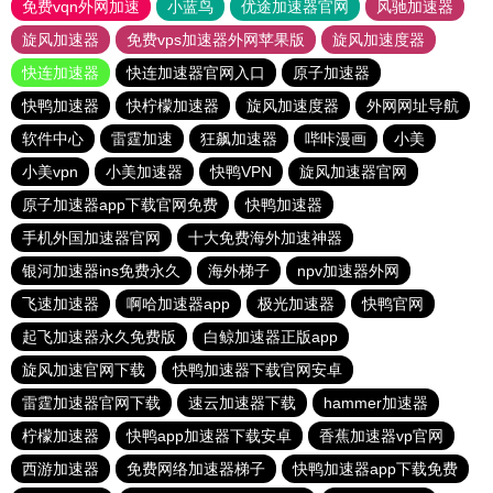
免费vqn外网加速
小蓝鸟
优途加速器官网
风驰加速器
旋风加速器
免费vps加速器外网苹果版
旋风加速度器
快连加速器
快连加速器官网入口
原子加速器
快鸭加速器
快柠檬加速器
旋风加速度器
外网网址导航
软件中心
雷霆加速
狂飙加速器
哔咔漫画
小美
小美vpn
小美加速器
快鸭VPN
旋风加速器官网
原子加速器app下载官网免费
快鸭加速器
手机外国加速器官网
十大免费海外加速神器
银河加速器ins免费永久
海外梯子
npv加速器外网
飞速加速器
啊哈加速器app
极光加速器
快鸭官网
起飞加速器永久免费版
白鲸加速器正版app
旋风加速官网下载
快鸭加速器下载官网安卓
雷霆加速器官网下载
速云加速器下载
hammer加速器
柠檬加速器
快鸭app加速器下载安卓
香蕉加速器vp官网
西游加速器
免费网络加速器梯子
快鸭加速器app下载免费