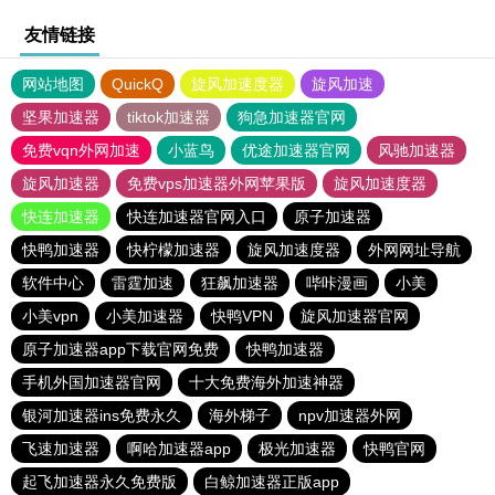
友情链接
网站地图
QuickQ
旋风加速度器
旋风加速
坚果加速器
tiktok加速器
狗急加速器官网
免费vqn外网加速
小蓝鸟
优途加速器官网
风驰加速器
旋风加速器
免费vps加速器外网苹果版
旋风加速度器
快连加速器
快连加速器官网入口
原子加速器
快鸭加速器
快柠檬加速器
旋风加速度器
外网网址导航
软件中心
雷霆加速
狂飙加速器
哔咔漫画
小美
小美vpn
小美加速器
快鸭VPN
旋风加速器官网
原子加速器app下载官网免费
快鸭加速器
手机外国加速器官网
十大免费海外加速神器
银河加速器ins免费永久
海外梯子
npv加速器外网
飞速加速器
啊哈加速器app
极光加速器
快鸭官网
起飞加速器永久免费版
白鲸加速器正版app