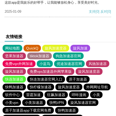
这款app是我娱乐的好帮手，让我能够放松身心，享受美好时光。
2025-01-09
支持
[0]
反对
[0]
友情链接
网站地图
QuickQ
旋风加速度器
旋风加速
坚果加速器
tiktok加速器
狗急加速器官网
免费vqn外网加速
小蓝鸟
优途加速器官网
风驰加速器
旋风加速器
免费vps加速器外网苹果版
旋风加速度器
快连加速器
快连加速器官网入口
原子加速器
快鸭加速器
快柠檬加速器
旋风加速度器
外网网址导航
软件中心
雷霆加速
狂飙加速器
哔咔漫画
小美
小美vpn
小美加速器
快鸭VPN
旋风加速器官网
原子加速器app下载官网免费
快鸭加速器