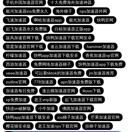
手机外国加速器官网
十大免费海外加速神器
银河加速器ins免费永久
海外梯子
npv加速器外网
飞速加速器
啊哈加速器app
极光加速器
快鸭官网
起飞加速器永久免费版
白鲸加速器正版app
旋风加速官网下载
快鸭加速器下载官网安卓
雷霆加速器官网下载
速云加速器下载
hammer加速器
柠檬加速器
快鸭app加速器下载安卓
香蕉加速器vp官网
西游加速器
免费网络加速器梯子
快鸭加速器app下载免费
veee加速器
可以看tiktok的加速器免费
jm加速器推荐
outline官网
778加速器
apn加速器免费版下载
加速器每日免费
速云梯加速器官网
ikuuu下载
vp免费加速
老王vnp新版
起飞加速器下载官网
快连vn破解版
小牛加速
佛跳加速器官网
快鸭app加速器下载安卓
ios梯子加速器
芒果加速器官网
樱花猫安卓版
老王加速npv下载官网
挂梯子加速器