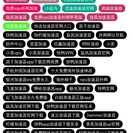
免费vqn外网加速
小蓝鸟
优途加速器官网
风驰加速器
旋风加速器
免费vps加速器外网苹果版
旋风加速度器
快连加速器
快连加速器官网入口
原子加速器
快鸭加速器
快柠檬加速器
旋风加速度器
外网网址导航
软件中心
雷霆加速
狂飙加速器
哔咔漫画
小美
小美vpn
小美加速器
快鸭VPN
旋风加速器官网
原子加速器app下载官网免费
快鸭加速器
手机外国加速器官网
十大免费海外加速神器
银河加速器ins免费永久
海外梯子
npv加速器外网
飞速加速器
啊哈加速器app
极光加速器
快鸭官网
起飞加速器永久免费版
白鲸加速器正版app
旋风加速官网下载
快鸭加速器下载官网安卓
雷霆加速器官网下载
速云加速器下载
hammer加速器
柠檬加速器
快鸭app加速器下载安卓
香蕉加速器vp官网