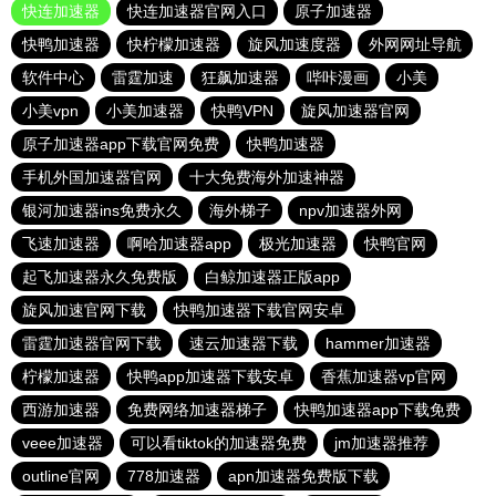
快连加速器
快连加速器官网入口
原子加速器
快鸭加速器
快柠檬加速器
旋风加速度器
外网网址导航
软件中心
雷霆加速
狂飙加速器
哔咔漫画
小美
小美vpn
小美加速器
快鸭VPN
旋风加速器官网
原子加速器app下载官网免费
快鸭加速器
手机外国加速器官网
十大免费海外加速神器
银河加速器ins免费永久
海外梯子
npv加速器外网
飞速加速器
啊哈加速器app
极光加速器
快鸭官网
起飞加速器永久免费版
白鲸加速器正版app
旋风加速官网下载
快鸭加速器下载官网安卓
雷霆加速器官网下载
速云加速器下载
hammer加速器
柠檬加速器
快鸭app加速器下载安卓
香蕉加速器vp官网
西游加速器
免费网络加速器梯子
快鸭加速器app下载免费
veee加速器
可以看tiktok的加速器免费
jm加速器推荐
outline官网
778加速器
apn加速器免费版下载