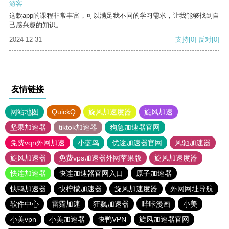
游客
这款app的课程非常丰富，可以满足我不同的学习需求，让我能够找到自
己感兴趣的知识。
2024-12-31
支持
[0]
反对
[0]
友情链接
网站地图
QuickQ
旋风加速度器
旋风加速
坚果加速器
tiktok加速器
狗急加速器官网
免费vqn外网加速
小蓝鸟
优途加速器官网
风驰加速器
旋风加速器
免费vps加速器外网苹果版
旋风加速度器
快连加速器
快连加速器官网入口
原子加速器
快鸭加速器
快柠檬加速器
旋风加速度器
外网网址导航
软件中心
雷霆加速
狂飙加速器
哔咔漫画
小美
小美vpn
小美加速器
快鸭VPN
旋风加速器官网