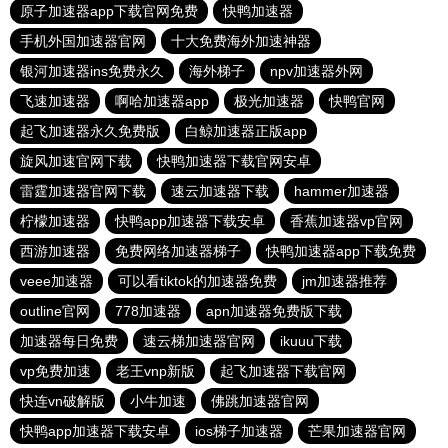
原子加速器app下载官网免费
快鸭加速器
手机外国加速器官网
十大免费海外加速神器
银河加速器ins免费永久
海外梯子
npv加速器外网
飞速加速器
啊哈加速器app
极光加速器
快鸭官网
起飞加速器永久免费版
白鲸加速器正版app
旋风加速官网下载
快鸭加速器下载官网安卓
雷霆加速器官网下载
速云加速器下载
hammer加速器
柠檬加速器
快鸭app加速器下载安卓
香蕉加速器vp官网
西游加速器
免费网络加速器梯子
快鸭加速器app下载免费
veee加速器
可以看tiktok的加速器免费
jm加速器推荐
outline官网
778加速器
apn加速器免费版下载
加速器每日免费
速云梯加速器官网
ikuuu下载
vp免费加速
老王vnp新版
起飞加速器下载官网
快连vn破解版
小牛加速
佛跳加速器官网
快鸭app加速器下载安卓
ios梯子加速器
芒果加速器官网