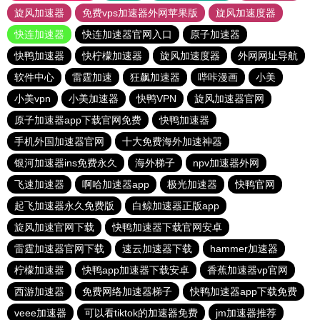
旋风加速器
免费vps加速器外网苹果版
旋风加速度器
快连加速器
快连加速器官网入口
原子加速器
快鸭加速器
快柠檬加速器
旋风加速度器
外网网址导航
软件中心
雷霆加速
狂飙加速器
哔咔漫画
小美
小美vpn
小美加速器
快鸭VPN
旋风加速器官网
原子加速器app下载官网免费
快鸭加速器
手机外国加速器官网
十大免费海外加速神器
银河加速器ins免费永久
海外梯子
npv加速器外网
飞速加速器
啊哈加速器app
极光加速器
快鸭官网
起飞加速器永久免费版
白鲸加速器正版app
旋风加速官网下载
快鸭加速器下载官网安卓
雷霆加速器官网下载
速云加速器下载
hammer加速器
柠檬加速器
快鸭app加速器下载安卓
香蕉加速器vp官网
西游加速器
免费网络加速器梯子
快鸭加速器app下载免费
veee加速器
可以看tiktok的加速器免费
jm加速器推荐